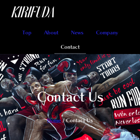
Top
About
News
Company
Contact
Contact
Us
Home
/ Contact Us